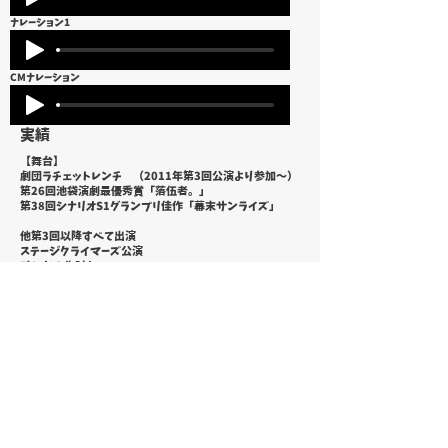
ナレーション1
CMナレーション
​実績
【舞台】
劇団ラチェットレンチ （2011年第3回公演より参加～）
第26回池袋演劇最優秀賞「落伍者。」
第38回シナリオS1グランプリ佳作「幕末サンライズ」
他第3回以降すべて出演
ステージクライマーズ公演
みんなの仇討ち
ハンドル握って
【海外ドラマ】
ヒルダの冒険（魔女３）
WEPONS
スコージ
ゾーンＡ
【外画（映画）】
ライズ ダルライザーTHE MOVIE （主人公の母親・館ル
リコ）
30Ｓサーティーズ（向井ルリ子役）