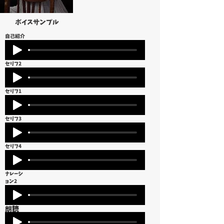
​ボイスサンプル
​自己紹介
セリフ2
セリフ1
セリフ3
セリフ4
ナレーシ
ョン2
朗読