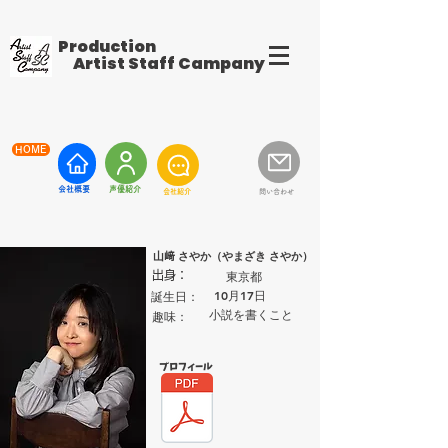
Production
Artist Staff Campany
HOME
​会社概要
​声優紹介
​会社紹介
問い合わせ
山﨑 さやか（やまざき さやか）
東京都
出身：
10月17日
​誕生日：
小説を書くこと
​趣味：
​プロフィール