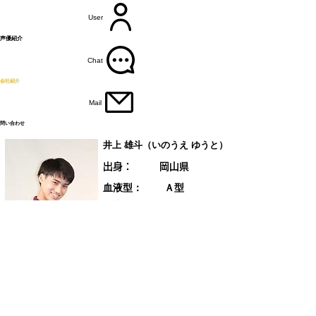
User
​声優紹介
Chat
​会社紹介
Mail
問い合わせ
井上 雄斗（いのうえ ゆうと）
出身：
岡山県
​血液型：
Ａ型
​誕生日：
12月20日
​趣味：
ハーブ知識